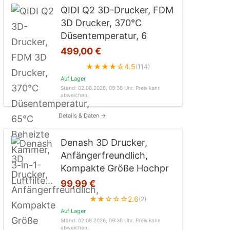
QIDI Q2 3D-Drucker, FDM
3D Drucker, 370°C
Düsentemperatur, 6
499,00 €
★★★★☆
4.5
(114)
Auf Lager
Stand: 02.08.2026, 09:36 Uhr
. Preis kann
abweichen.
Details & Daten →
Denash 3D Drucker,
Anfängerfreundlich,
Kompakte Größe Hochpr
99,99 €
★★☆☆☆
2.6
(2)
Auf Lager
Stand: 02.08.2026, 09:36 Uhr
. Preis kann
abweichen.