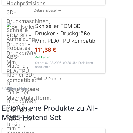
Details & Daten →
Sxhlseller FDM 3D -
Drucker - Druckgröße
Mm, PLA/TPU kompatib
111,38 €
Auf Lager
Stand: 02.08.2026, 09:36 Uhr
. Preis kann
abweichen.
Details & Daten →
* Affiliate-Links
Empfohlene Produkte zu All-
Metal Hotend Set