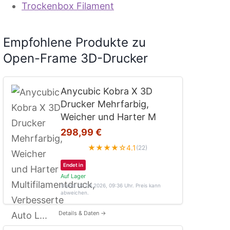
Trockenbox Filament
Empfohlene Produkte zu
Open-Frame 3D-Drucker
Anycubic Kobra X 3D
Drucker Mehrfarbig,
Weicher und Harter M
298,99 €
★★★★☆
4.1
(22)
Endet in
Auf Lager
Stand: 02.08.2026, 09:36 Uhr
. Preis kann
abweichen.
Details & Daten →