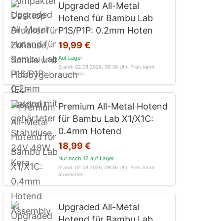
Upgraded All-Metal
Hotend für Bambu Lab
P1S/P1P: 0.2mm Hoten
19,99 €
Auf Lager
Stand: 02.08.2026, 09:36 Uhr
. Preis kann
abweichen.
Premium All-Metal Hotend
für Bambu Lab X1/X1C:
0.4mm Hotend
18,99 €
Nur noch 12 auf Lager
Stand: 02.08.2026, 09:36 Uhr
. Preis kann
abweichen.
Upgraded All-Metal
Hotend für Bambu Lab