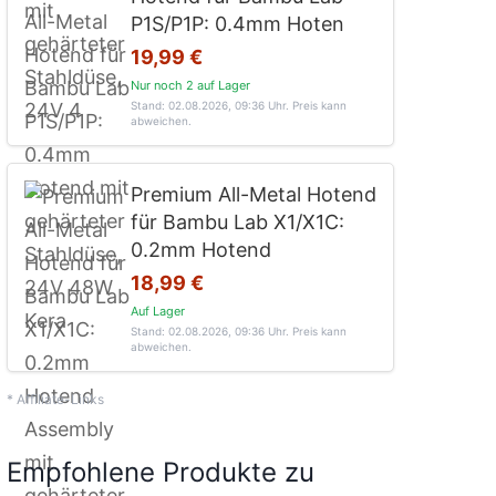
P1S/P1P: 0.4mm Hoten
19,99 €
Nur noch 2 auf Lager
Stand: 02.08.2026, 09:36 Uhr
. Preis kann
abweichen.
Premium All-Metal Hotend
für Bambu Lab X1/X1C:
0.2mm Hotend
18,99 €
Auf Lager
Stand: 02.08.2026, 09:36 Uhr
. Preis kann
abweichen.
* Affiliate-Links
Empfohlene Produkte zu