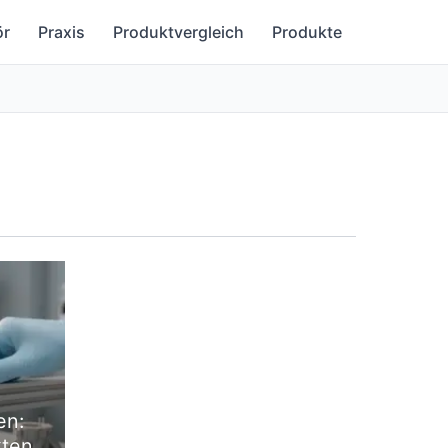
ör
Praxis
Produktvergleich
Produkte
en:
kten