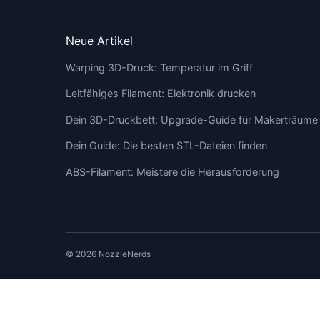
Neue Artikel
Warping 3D-Druck: Temperatur im Griff
Leitfähiges Filament: Elektronik drucken
Dein 3D-Druckbett: Upgrade-Guide für Makerträume
Dein Guide: Die besten STL-Dateien finden
ABS-Filament: Meistere die Herausforderung
© 2026 NozzleNerds