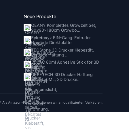
Neue Produkte
QEANY Komplettes Growzelt Set,
90x90x180cm Growbo…
Zeberoxyz EIN-Gang-Extruder
Upgrade Direktplatte
TEQStone 3D Drucker Klebestift,
Perfekte Haftung …
3DLAC 80ml Adhesive Stick for 3D
Printing
GEEETECH 3D Drucker Haftung
JT17 150ML, 3D Drucke…
* Als Amazon-Partner verdienen wir an qualifizierten Verkäufen.