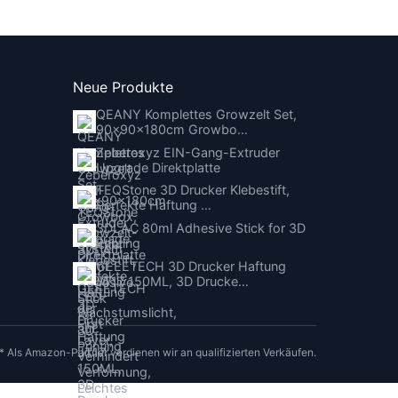
Neue Produkte
QEANY Komplettes Growzelt Set,
90x90x180cm Growbo…
Zeberoxyz EIN-Gang-Extruder
Upgrade Direktplatte
TEQStone 3D Drucker Klebestift,
Perfekte Haftung …
3DLAC 80ml Adhesive Stick for 3D
Printing
GEEETECH 3D Drucker Haftung
JT17 150ML, 3D Drucke…
* Als Amazon-Partner verdienen wir an qualifizierten Verkäufen.