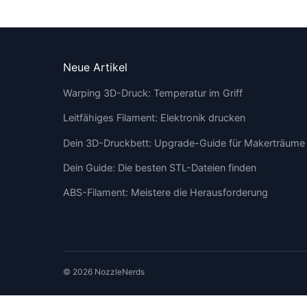
Neue Artikel
Warping 3D-Druck: Temperatur im Griff
Leitfähiges Filament: Elektronik drucken
Dein 3D-Druckbett: Upgrade-Guide für Makerträume
Dein Guide: Die besten STL-Dateien finden
ABS-Filament: Meistere die Herausforderung
© 2026 NozzleNerds