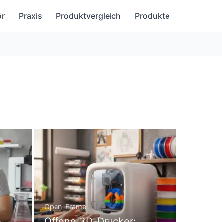
ör
Praxis
Produktvergleich
Produkte
Open-Frame
e
Offene 3D-Drucker: