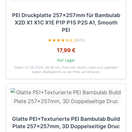
PEI Druckplatte 257x257mm für Bambulab
X2D X1 X1C X1E P1P P1S P2S A1, Smooth
PEI
★★★★☆
4.3
(970)
17,99 €
Auf Lager
Stand: 02.08.2026, 09:36 Uhr
. Preis inkl. MwSt., kann sich geändert
haben. Maßgeblich ist der Preis auf Amazon.
Glatte PEI+Texturierte PEI Bambulab Build
Plate 257x257mm, 3D Doppelseitige Druc