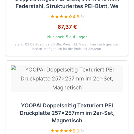
Federstahl, Strukturiertes PEI-Blatt, We
★★★★☆
4.8
(6)
67,37 €
Nur noch 5 auf Lager
Stand: 02.08.2026, 09:36 Uhr
. Preis inkl. MwSt., kann sich geändert
haben. Maßgeblich ist der Preis auf Amazon.
YOOPAI Doppelseitig Texturiert PEI
Druckplatte 257x257mm im 2er-Set,
Magnetisch
★★★★★
5.0
(5)