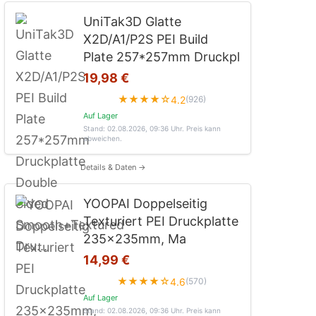
UniTak3D Glatte
X2D/A1/P2S PEI Build
Plate 257*257mm Druckpl
19,98 €
★★★★☆
4.2
(926)
Auf Lager
Stand: 02.08.2026, 09:36 Uhr
. Preis kann
abweichen.
Details & Daten →
YOOPAI Doppelseitig
Texturiert PEI Druckplatte
235x235mm, Ma
14,99 €
★★★★☆
4.6
(570)
Auf Lager
Stand: 02.08.2026, 09:36 Uhr
. Preis kann