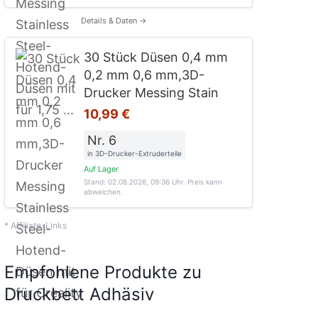
Details & Daten →
30 Stück Düsen 0,4 mm
0,2 mm 0,6 mm,3D-
Drucker Messing Stain
10,99 €
Nr. 6
in 3D-Drucker-Extruderteile
Auf Lager
Stand: 02.08.2026, 09:36 Uhr
. Preis kann
abweichen.
* Affiliate-Links
Empfohlene Produkte zu
Druckbett Adhäsiv