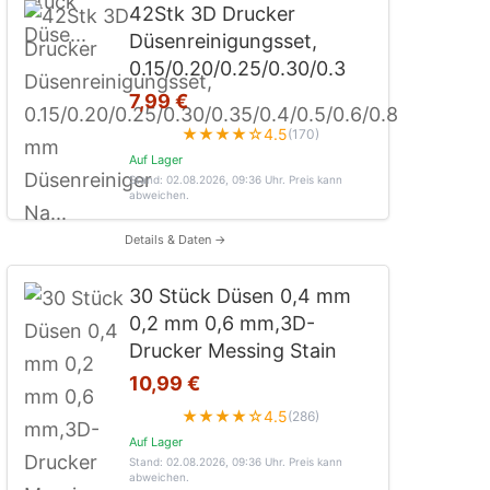
42Stk 3D Drucker
Düsenreinigungsset,
0.15/0.20/0.25/0.30/0.3
7,99 €
★★★★☆
4.5
(170)
Auf Lager
Stand: 02.08.2026, 09:36 Uhr
. Preis kann
abweichen.
Details & Daten →
30 Stück Düsen 0,4 mm
0,2 mm 0,6 mm,3D-
Drucker Messing Stain
10,99 €
★★★★☆
4.5
(286)
Auf Lager
Stand: 02.08.2026, 09:36 Uhr
. Preis kann
abweichen.