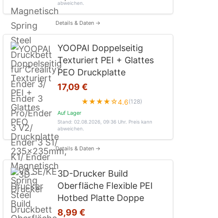
abweichen.
Details & Daten →
YOOPAI Doppelseitig
Texturiert PEI + Glattes
PEO Druckplatte
17,09 €
★★★★☆
4.6
(128)
Auf Lager
Stand: 02.08.2026, 09:36 Uhr
. Preis kann
abweichen.
Details & Daten →
3D-Drucker Build
Oberfläche Flexible PEI
Hotbed Platte Doppe
8,99 €