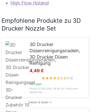
High Flow Hotend
Empfohlene Produkte zu 3D
Drucker Nozzle Set
3D Drucker
Düsenreinigungsnadeln,
3D Drucker Düsen
Reinigung
4,49 €
★★★★☆
4.6
(278)
Auf Lager
Stand: 02.08.2026, 09:36 Uhr
. Preis kann
abweichen.
Details & Daten →