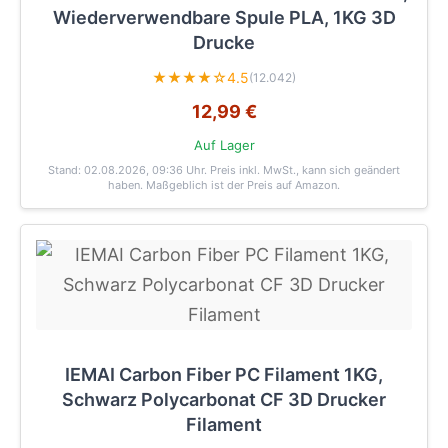
Wiederverwendbare Spule PLA, 1KG 3D
Drucke
★★★★☆
4.5
(12.042)
12,99 €
Auf Lager
Stand: 02.08.2026, 09:36 Uhr
. Preis inkl. MwSt., kann sich geändert
haben. Maßgeblich ist der Preis auf Amazon.
IEMAI Carbon Fiber PC Filament 1KG,
Schwarz Polycarbonat CF 3D Drucker
Filament