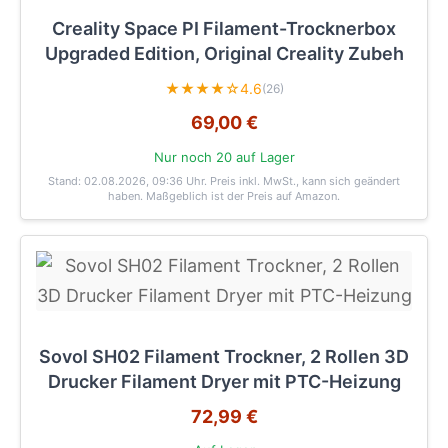
Creality Space PI Filament-Trocknerbox
Upgraded Edition, Original Creality Zubeh
★★★★☆
4.6
(26)
69,00 €
Nur noch 20 auf Lager
Stand: 02.08.2026, 09:36 Uhr
. Preis inkl. MwSt., kann sich geändert
haben. Maßgeblich ist der Preis auf Amazon.
Sovol SH02 Filament Trockner, 2 Rollen 3D
Drucker Filament Dryer mit PTC-Heizung
72,99 €