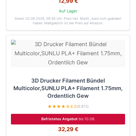
12,99 €
Auf Lager
Stand: 02.08.2026, 09:36 Uhr
. Preis inkl. MwSt., kann sich geändert
haben. Maßgeblich ist der Preis auf Amazon.
3D Drucker Filament Bündel
Multicolor,SUNLU PLA+ Filament 1.75mm,
Ordentlich Gew
★★★★☆
4.5
(9.972)
Befristetes Angebot
bis 10.08.
32,29 €