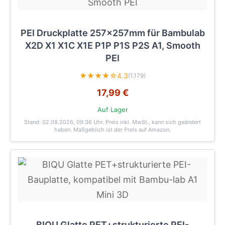
PEI Druckplatte 257x257mm für Bambulab
X2D X1 X1C X1E P1P P1S P2S A1, Smooth
PEI
★★★★☆
4.3
(1.179)
17,99 €
Auf Lager
Stand: 02.08.2026, 09:36 Uhr
. Preis inkl. MwSt., kann sich geändert
haben. Maßgeblich ist der Preis auf Amazon.
BIQU Glatte PET+strukturierte PEI-