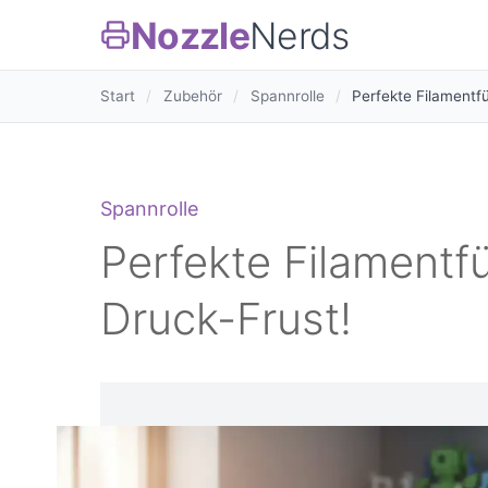
Nozzle
Nerds
Start
/
Zubehör
/
Spannrolle
/
Perfekte Filamentf
Spannrolle
Perfekte Filamentf
Druck-Frust!