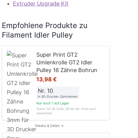
Extruder Upgrade Kit
Empfohlene Produkte zu
Filament Idler Pulley
Super Print GT2
Umlenkrolle GT2 Idler
Pulley 16 Zähne Bohrun
13,98 €
Nr. 10
in 3D-Drucker-Zahnriemen
Nur noch 1 auf Lager
Stand: 02.08.2026, 09:36 Uhr
. Preis kann
abweichen.
Details & Daten →