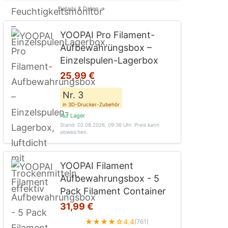
Details & Daten →
YOOPAI Pro Filament-
Aufbewahrungsbox –
Einzelspulen-Lagerbox
25,99 €
Nr. 3
in 3D-Drucker-Zubehör
Auf Lager
Stand: 02.08.2026, 09:36 Uhr
. Preis kann
abweichen.
YOOPAI Filament
Aufbewahrungsbox - 5
Pack Filament Container
31,99 €
★★★★☆
4.4
(761)