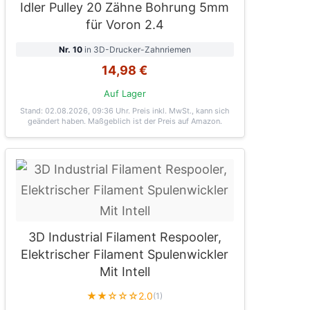
Idler Pulley 20 Zähne Bohrung 5mm
für Voron 2.4
Nr. 10
in 3D-Drucker-Zahnriemen
14,98 €
Auf Lager
Stand: 02.08.2026, 09:36 Uhr
. Preis inkl. MwSt., kann sich
geändert haben. Maßgeblich ist der Preis auf Amazon.
3D Industrial Filament Respooler,
Elektrischer Filament Spulenwickler
Mit Intell
★★☆☆☆
2.0
(1)