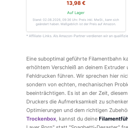
13,98 €
Auf Lager
Stand: 02.08.2026, 09:36 Uhr
. Preis inkl. MwSt., kann sich
geändert haben. Maßgeblich ist der Preis auf Amazon.
* Affiliate-Links. Als Amazon-Partner verdienen wir an qualifizi
Eine suboptimal geführte Filamentbahn k
erhöhtem Verschleiß an deinem Extruder un
Fehldrucken führen. Wir sprechen hier ni
sondern von echten, mechanischen Proble
beeinträchtigen. Es ist an der Zeit, dies
Druckers die Aufmerksamkeit zu schenken, 
Optimierungen und dem richtigen Zubehör
Trockenbox
, kannst du deine
Filamentfü
Layer Porn" statt "Spaghetti-Desaster" fr