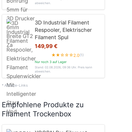
abweichen.
3D Industrial Filament
Respooler, Elektrischer
Filament Spul
149,99 €
★★☆☆☆
2.0
(1)
Nur noch 3 auf Lager
Stand: 02.08.2026, 09:36 Uhr
. Preis kann
abweichen.
* Affiliate-Links
Empfohlene Produkte zu
Filament Trockenbox