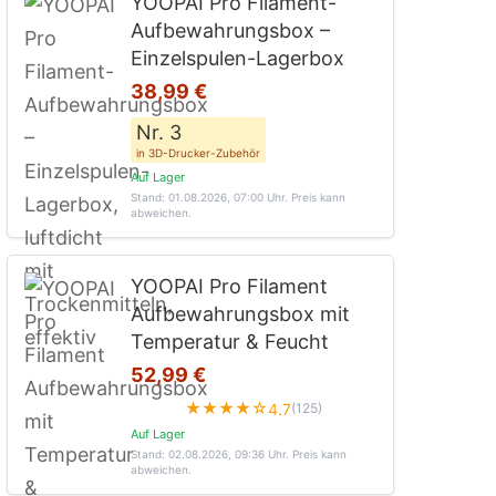
YOOPAI Pro Filament-
Aufbewahrungsbox –
Einzelspulen-Lagerbox
38,99 €
Nr. 3
in 3D-Drucker-Zubehör
Auf Lager
Stand: 01.08.2026, 07:00 Uhr
. Preis kann
abweichen.
YOOPAI Pro Filament
Aufbewahrungsbox mit
Temperatur & Feucht
52,99 €
★★★★☆
4.7
(125)
Auf Lager
Stand: 02.08.2026, 09:36 Uhr
. Preis kann
abweichen.